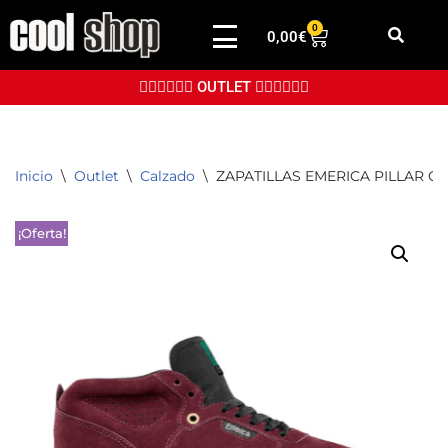
0
0,00
€
Saltar
al
👉🏼👉🏼👉🏼 OUTLET 👈🏼👈🏼👈🏼
contenido
Inicio
\
Outlet
\
Calzado
\
ZAPATILLAS EMERICA PILLAR 
¡Oferta!