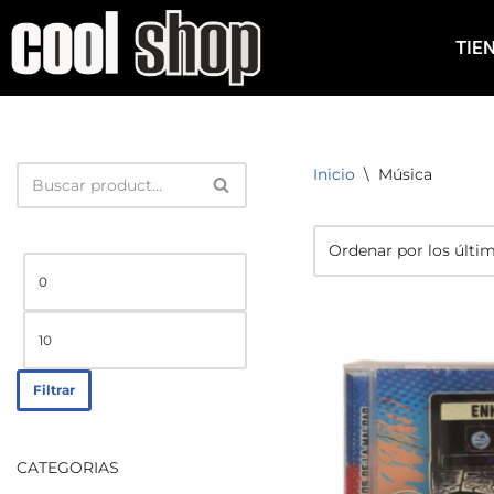
TIE
Saltar
al
contenido
Inicio
\
Música
Filtrar
CATEGORIAS