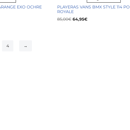
ARANGE EXO OCHRE
PLAYERAS VANS BMX STYLE 114 P
ROYALE
85,00
€
64,95
€
4
→