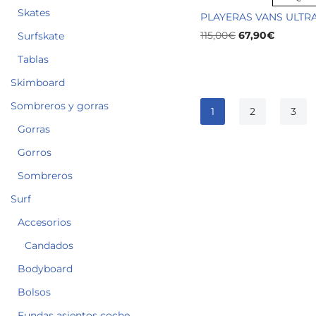
Skates
PLAYERAS VANS ULTR
115,00
€
67,90
€
Surfskate
Tablas
Skimboard
Sombreros y gorras
1
2
3
Gorras
Gorros
Sombreros
Surf
Accesorios
Candados
Bodyboard
Bolsos
Fundas asientos coche