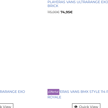
PLAYERAS VANS ULTRARANGE EXO
BRICK
115,00
€
74,95
€
¡Oferta!
k View
Quick View