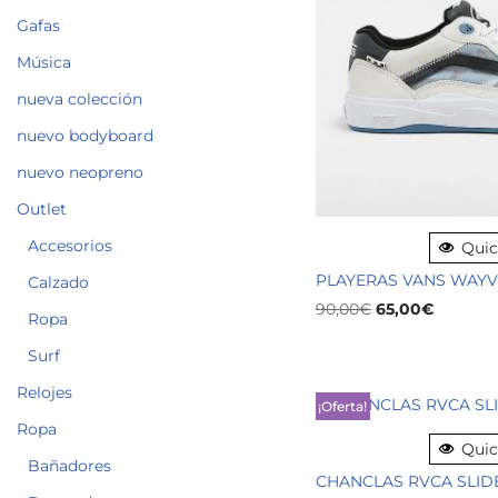
Gafas
Música
nueva colección
nuevo bodyboard
nuevo neopreno
Outlet
Accesorios
Quic
PLAYERAS VANS WAYV
Calzado
90,00
€
65,00
€
Ropa
Surf
Relojes
¡Oferta!
Ropa
Quic
Bañadores
CHANCLAS RVCA SLID