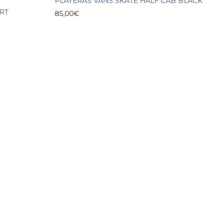
PLAYERAS VANS SKATE HALF CAB BLACK
ORT
85,00
€