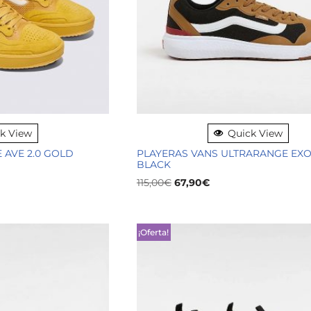
k View
Quick View
 AVE 2.0 GOLD
PLAYERAS VANS ULTRARANGE EX
BLACK
115,00
€
67,90
€
¡Oferta!