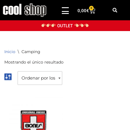
0
0,00
€
Saltar
al
OUTLET
contenido
Inicio
\
Camping
Mostrando el único resultado