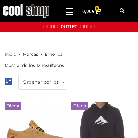
0
0,00
€
Saltar
al
👉🏼👉🏼👉🏼 OUTLET 👈🏼👈🏼👈🏼
contenido
Inicio
\
Marcas
\
Emerica
Mostrando los 12 resultados
¡Oferta!
¡Oferta!