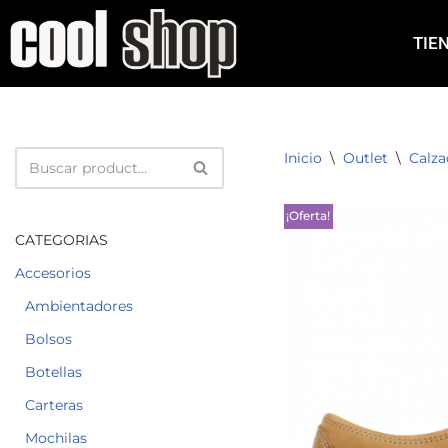
TIE
Saltar
al
contenido
Inicio
\
Outlet
\
Calz
¡Oferta!
CATEGORIAS
Accesorios
Ambientadores
Bolsos
Botellas
Carteras
Mochilas