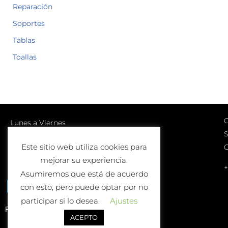
Reparación
Soportes
Tablas
Toallas
C
Lunes a Viernes
S
10:00-13:00 | 17:00-20:00
Este sitio web utiliza cookies para
Sábados
mejorar su experiencia.
10:00-13:00
+
Asumiremos que está de acuerdo
con esto, pero puede optar por no
participar si lo desea.
Ajustes
Política de Devolución o Cambio
ACEPTO