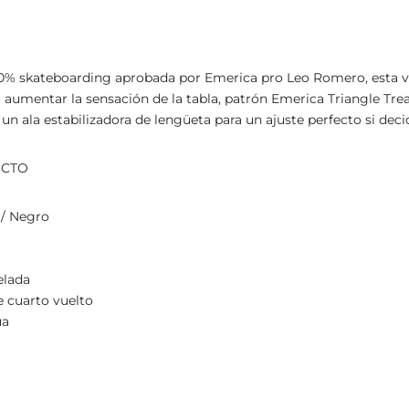
0% skateboarding aprobada por Emerica pro Leo Romero, esta ve
ra aumentar la sensación de la tabla, patrón Emerica Triangle Tr
n ala estabilizadora de lengüeta para un ajuste perfecto si decide
UCTO
 / Negro
elada
 cuarto vuelto
ua