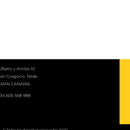
/Bello y Artiles 10
an Gregorio. Telde
GRAN CANARIA
34 605 568 988
© Todos los derechos reservados 2020.