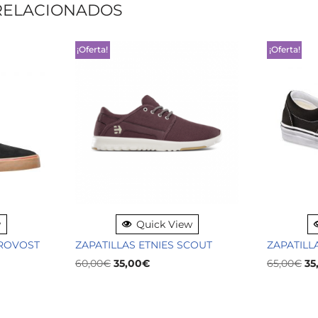
RELACIONADOS
¡Oferta!
¡Oferta!
w
Quick View
PROVOST
ZAPATILLAS ETNIES SCOUT
ZAPATILL
60,00
€
35,00
€
65,00
€
35