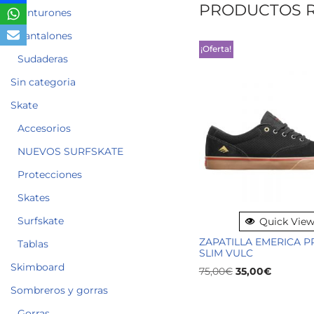
PRODUCTOS 
Cinturones
Pantalones
¡Oferta!
Sudaderas
Sin categoria
Skate
Accesorios
NUEVOS SURFSKATE
Protecciones
Skates
Surfskate
Quick Vie
ZAPATILLA EMERICA 
Tablas
SLIM VULC
Skimboard
75,00
€
35,00
€
Sombreros y gorras
Gorras