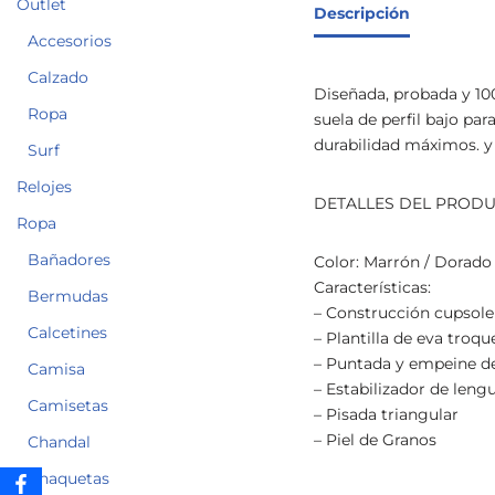
Outlet
Descripción
Accesorios
Calzado
Diseñada, probada y 10
Ropa
suela de perfil bajo pa
durabilidad máximos. y u
Surf
Relojes
DETALLES DEL PROD
Ropa
Bañadores
Color: Marrón / Dorado
Características:
Bermudas
– Construcción cupsole
Calcetines
– Plantilla de eva troqu
– Puntada y empeine de
Camisa
– Estabilizador de leng
Camisetas
– Pisada triangular
– Piel de Granos
Chandal
Chaquetas