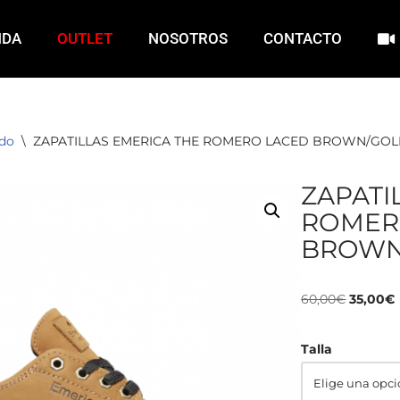
NDA
OUTLET
NOSOTROS
CONTACTO
ado
\
ZAPATILLAS EMERICA THE ROMERO LACED BROWN/GOL
ZAPATI
ROMER
BROWN
60,00
€
35,00
€
Talla