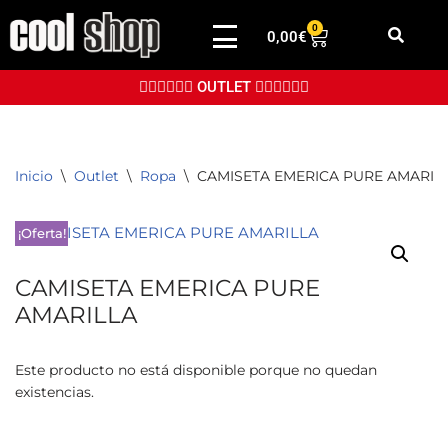
0
0,00
€
Saltar
al
👉🏼👉🏼👉🏼 OUTLET 👈🏼👈🏼👈🏼
contenido
Inicio
\
Outlet
\
Ropa
\
CAMISETA EMERICA PURE AMARIL
¡Oferta!
CAMISETA EMERICA PURE
AMARILLA
Este producto no está disponible porque no quedan
existencias.