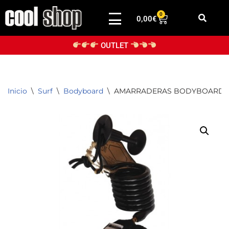
0
0,00
€
Saltar
al
OUTLET
contenido
Inicio
\
Surf
\
Bodyboard
\
AMARRADERAS BODYBOARD 