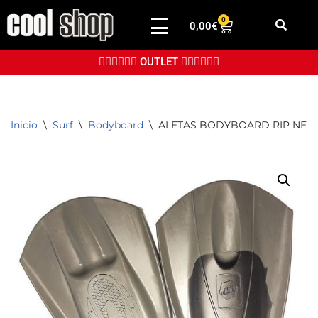
0
0,00
€
Saltar
al
👉🏼👉🏼👉🏼 OUTLET 👈🏼👈🏼👈🏼
contenido
Inicio
\
Surf
\
Bodyboard
\
ALETAS BODYBOARD RIP NEGRO