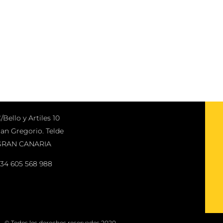
/Bello y Artiles 10
an Gregorio. Telde
GRAN CANARIA
34 605 568 988
© Todos los derechos reservados 2020.