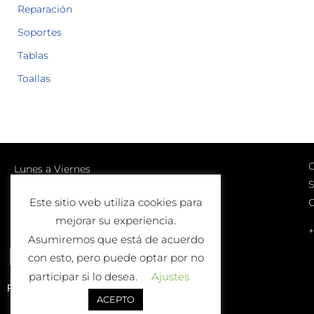
Reparación
Soportes
Tablas
Toallas
C
Lunes a Viernes
S
10:00-13:00 | 17:00-20:00
Este sitio web utiliza cookies para
Sábados
mejorar su experiencia.
10:00-13:00
+
Asumiremos que está de acuerdo
con esto, pero puede optar por no
participar si lo desea.
Ajustes
Política de Devolución o Cambio
ACEPTO