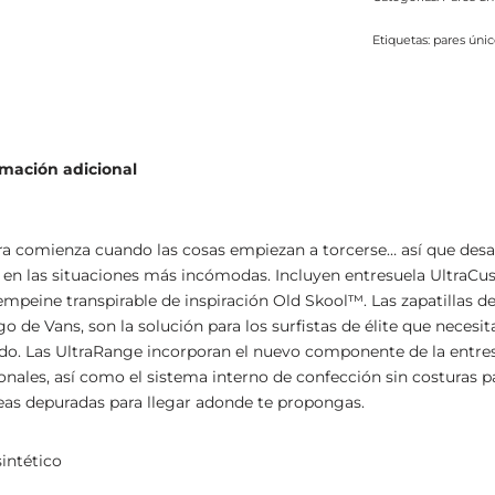
Etiquetas:
pares úni
rmación adicional
 comienza cuando las cosas empiezan a torcerse… así que desarrol
n las situaciones más incómodas. Incluyen entresuela UltraCus
mpeine transpirable de inspiración Old Skool™. Las zapatillas d
o de Vans, son la solución para los surfistas de élite que necesi
do. Las UltraRange incorporan el nuevo componente de la entr
ales, así como el sistema interno de confección sin costuras par
neas depuradas para llegar adonde te propongas.
sintético