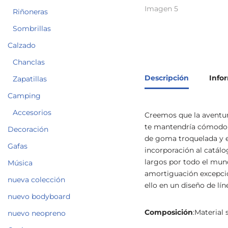
Riñoneras
Sombrillas
Calzado
Chanclas
Descripción
Info
Zapatillas
Camping
Accesorios
Creemos que la aventura
te mantendría cómodo e
Decoración
de goma troquelada y e
Gafas
incorporación al catálog
largos por todo el mun
Música
amortiguación excepcion
nueva colección
ello en un diseño de lí
nuevo bodyboard
Composición
:Material 
nuevo neopreno