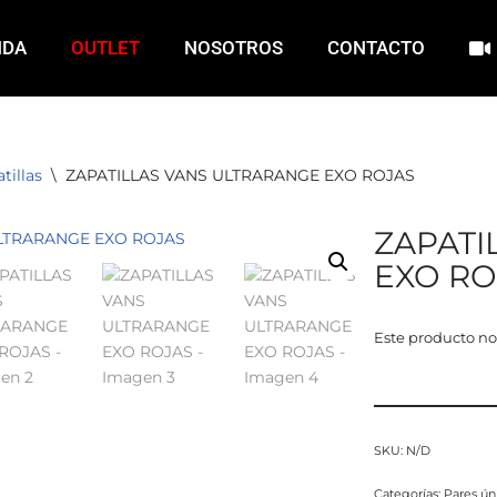
NDA
OUTLET
NOSOTROS
CONTACTO
tillas
\
ZAPATILLAS VANS ULTRARANGE EXO ROJAS
ZAPATI
EXO RO
Este producto no
SKU:
N/D
Categorías:
Pares ún