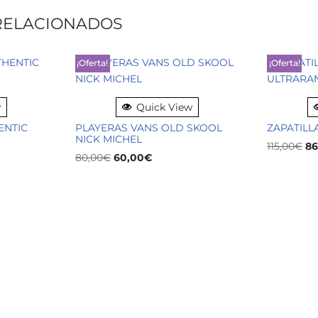
RELACIONADOS
¡Oferta!
¡Oferta!
w
Quick View
ENTIC
PLAYERAS VANS OLD SKOOL
ZAPATILL
NICK MICHEL
115,00
€
86
80,00
€
60,00
€