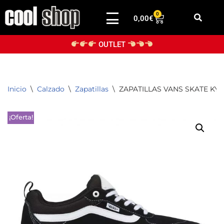
0
0,00
€
Saltar
al
OUTLET
contenido
Inicio
\
Calzado
\
Zapatillas
\
ZAPATILLAS VANS SKATE KY
¡Oferta!