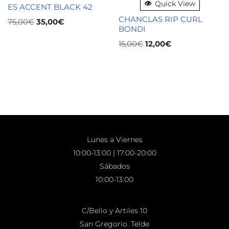
Quick View
ES ACCENT BLACK 42
CHANCLAS RIP CURL
75,00
€
35,00
€
BONDI
15,00
€
12,00
€
Lunes a Viernes
10:00-13:00 | 17:00-20:00
Sábados
10:00-13:00
C/Bello y Artiles 10
San Gregorio. Telde