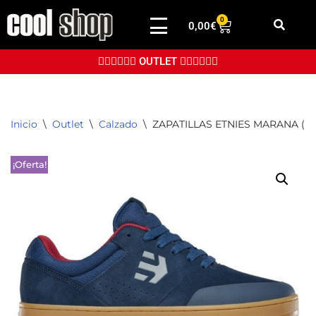
0
0,00
€
Saltar
al
👉🏼👉🏼👉🏼 OUTLET 👈🏼👈🏼👈🏼
contenido
Inicio
\
Outlet
\
Calzado
\
ZAPATILLAS ETNIES MARANA (N
¡Oferta!