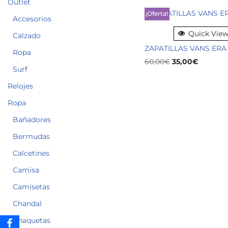
Outlet
¡Oferta!
Accesorios
Quick Vie
Calzado
ZAPATILLAS VANS ERA
Ropa
60,00
€
35,00
€
Surf
Relojes
Ropa
Bañadores
Bermudas
Calcetines
Camisa
Camisetas
Chandal
Chaquetas