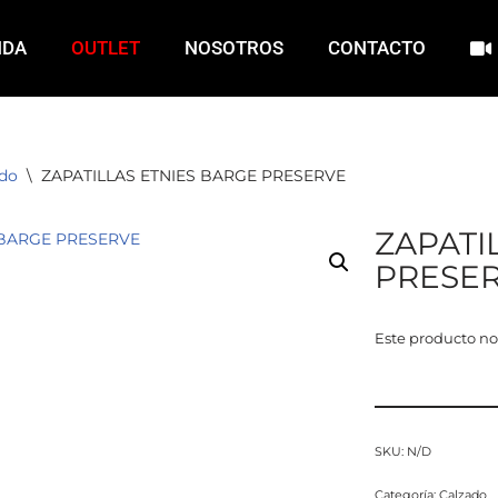
NDA
OUTLET
NOSOTROS
CONTACTO
ado
\
ZAPATILLAS ETNIES BARGE PRESERVE
ZAPATI
PRESE
Este producto no
SKU:
N/D
Categoría:
Calzado