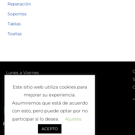
Reparación
Soportes
Tablas
Toallas
C
Lunes a Viernes
S
10:00-13:00 | 17:00-20:00
Este sitio web utiliza cookies para
Sábados
mejorar su experiencia.
10:00-13:00
+
Asumiremos que está de acuerdo
con esto, pero puede optar por no
participar si lo desea.
Ajustes
Política de Devolución o Cambio
ACEPTO