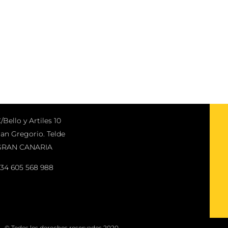
/Bello y Artiles 10
an Gregorio. Telde
GRAN CANARIA
34 605 568 988
© Todos los derechos reservados 2020.