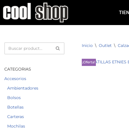
TIE
Saltar
al
contenido
Inicio
\
Outlet
\
Calz
¡Oferta!
CATEGORIAS
Accesorios
Ambientadores
Bolsos
Botellas
Carteras
Mochilas