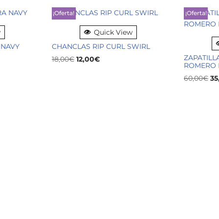
¡Oferta!
¡Oferta!
w
Quick View
 NAVY
CHANCLAS RIP CURL SWIRL
ZAPATILL
18,00
€
12,00
€
ROMERO 
60,00
€
35