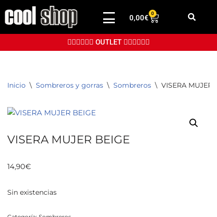
0
0,00
€
Saltar
al
👉🏼👉🏼👉🏼 OUTLET 👈🏼👈🏼👈🏼
contenido
Inicio
\
Sombreros y gorras
\
Sombreros
\
VISERA MUJER 
VISERA MUJER BEIGE
14,90
€
Sin existencias
Categoría:
Sombreros