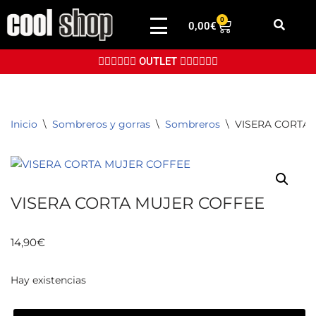
0
0,00
€
Saltar
al
👉🏼👉🏼👉🏼 OUTLET 👈🏼👈🏼👈🏼
contenido
Inicio
\
Sombreros y gorras
\
Sombreros
\
VISERA CORTA
VISERA CORTA MUJER COFFEE
14,90
€
Hay existencias