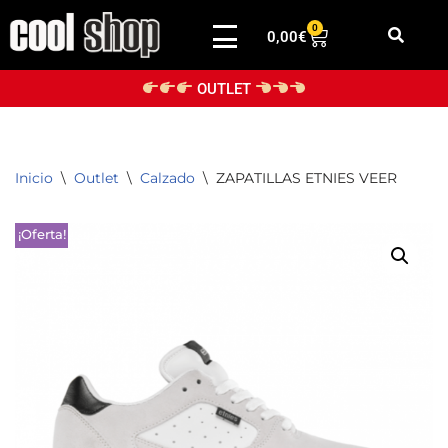
0
0,00
€
Saltar
al
OUTLET
contenido
Inicio
\
Outlet
\
Calzado
\
ZAPATILLAS ETNIES VEER
¡Oferta!