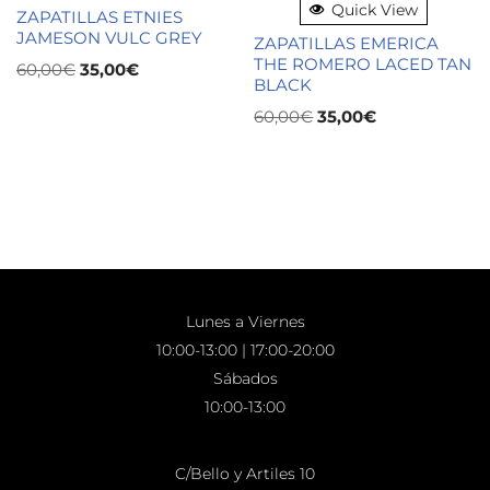
Quick View
ZAPATILLAS ETNIES
JAMESON VULC GREY
ZAPATILLAS EMERICA
THE ROMERO LACED TAN
60,00
€
35,00
€
BLACK
60,00
€
35,00
€
Lunes a Viernes
10:00-13:00 | 17:00-20:00
Sábados
10:00-13:00
C/Bello y Artiles 10