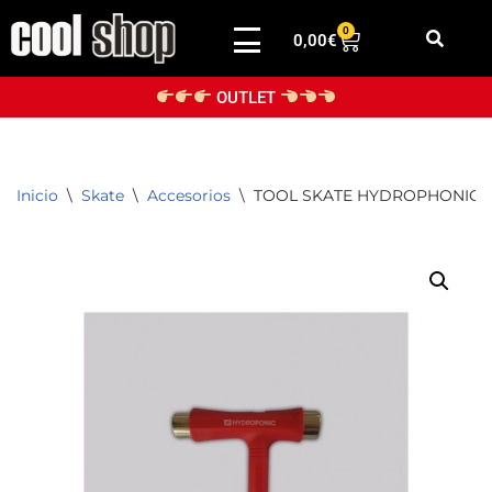
0
0,00
€
Saltar
al
OUTLET
contenido
Inicio
\
Skate
\
Accesorios
\
TOOL SKATE HYDROPHONIC 