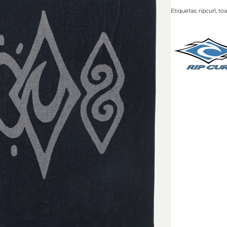
Etiquetas:
ripcurl
,
toa