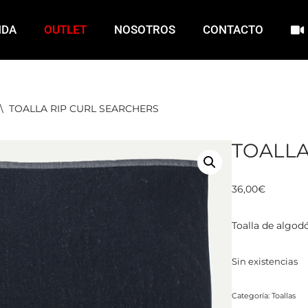
NDA
OUTLET
NOSOTROS
CONTACTO
\
TOALLA RIP CURL SEARCHERS
TOALLA
36,00
€
Toalla de algod
Sin existencias
Categoría:
Toallas