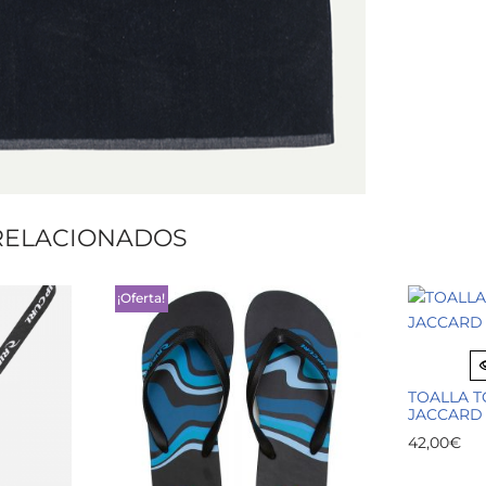
RELACIONADOS
¡Oferta!
TOALLA 
JACCARD
42,00
€