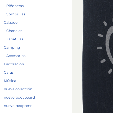
Riñoneras
Sombrillas
Calzado
Chanclas
Zapatillas
Camping
Accesorios
Decoración
Gafas
Música
nueva colección
nuevo bodyboard
nuevo neopreno