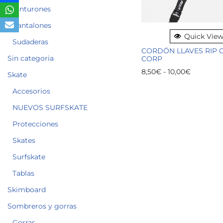
Cinturones
Pantalones
Quick Vie
Sudaderas
CORDÓN LLAVES RIP 
Sin categoria
CORP
8,50
€
-
10,00
€
Skate
Accesorios
NUEVOS SURFSKATE
Protecciones
Skates
Surfskate
Tablas
Skimboard
Sombreros y gorras
Gorras