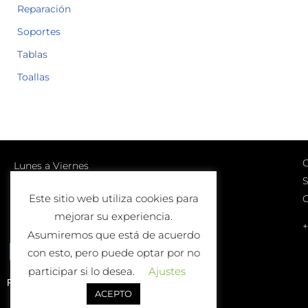
Reparación
Soportes
Tablas
Toallas
C
Lunes a Viernes
S
10:00-13:00 | 17:00-20:00
Este sitio web utiliza cookies para
Sábados
mejorar su experiencia.
10:00-13:00
+
Asumiremos que está de acuerdo
con esto, pero puede optar por no
participar si lo desea.
Ajustes
Política de Devolución o Cambio
ACEPTO