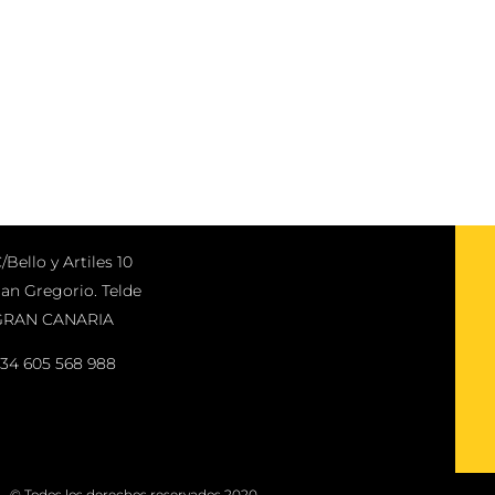
/Bello y Artiles 10
an Gregorio. Telde
GRAN CANARIA
34 605 568 988
© Todos los derechos reservados 2020.