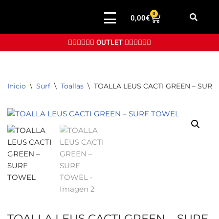
0
0,00
€
Saltar
al
👉🏼👉🏼👉🏼 OUTLET 👈🏼👈🏼👈🏼
contenido
Inicio
\
Surf
\
Toallas
\
TOALLA LEUS CACTI GREEN – SUR
TOALLA LEUS CACTI GREEN – SURF