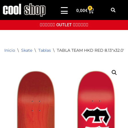
0
0,00
€
Saltar
al
👉🏼👉🏼👉🏼 OUTLET 👈🏼👈🏼👈🏼
contenido
Inicio
\
Skate
\
Tablas
\
TABLA TEAM HKD RED 8.13″x32.0″ 