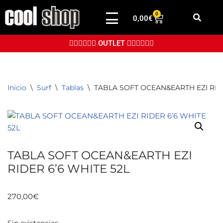
0
0,00
€
Saltar
al
👉🏼👉🏼👉🏼 OUTLET 👈🏼👈🏼👈🏼
contenido
Inicio
\
Surf
\
Tablas
\
TABLA SOFT OCEAN&EARTH EZI RIDE
TABLA SOFT OCEAN&EARTH EZI
RIDER 6’6 WHITE 52L
270,00
€