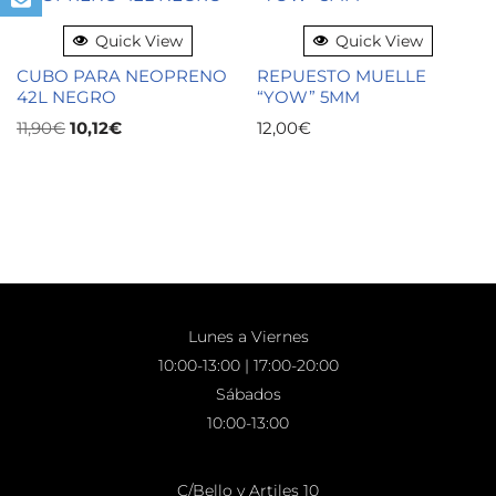
Quick View
Quick View
CUBO PARA NEOPRENO
REPUESTO MUELLE
42L NEGRO
“YOW” 5MM
11,90
€
10,12
€
12,00
€
Lunes a Viernes
10:00-13:00 | 17:00-20:00
Sábados
10:00-13:00
C/Bello y Artiles 10