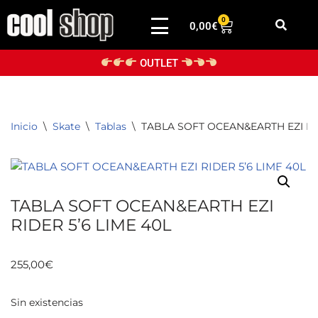
0
0,00
€
Saltar
al
OUTLET
contenido
Inicio
\
Skate
\
Tablas
\
TABLA SOFT OCEAN&EARTH EZI RID
TABLA SOFT OCEAN&EARTH EZI
RIDER 5’6 LIME 40L
255,00
€
Sin existencias