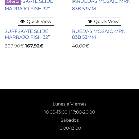
¡Oferta!
Quick View
Quick View
SURFSKATE SLIDE
RUEDAS MOSAIC MRN
MARRAJO FISH 32”
83B 53MM
209,90
€
167,92
€
40,00
€
Lunes a Viernes
10:00-13:00 | 17:00-20:00
Sábados
10:00-13:00