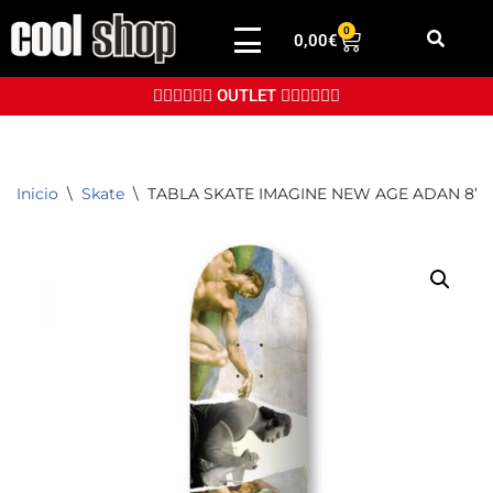
0
0,00
€
Saltar
al
👉🏼👉🏼👉🏼 OUTLET 👈🏼👈🏼👈🏼
contenido
Inicio
\
Skate
\
TABLA SKATE IMAGINE NEW AGE ADAN 8’2”