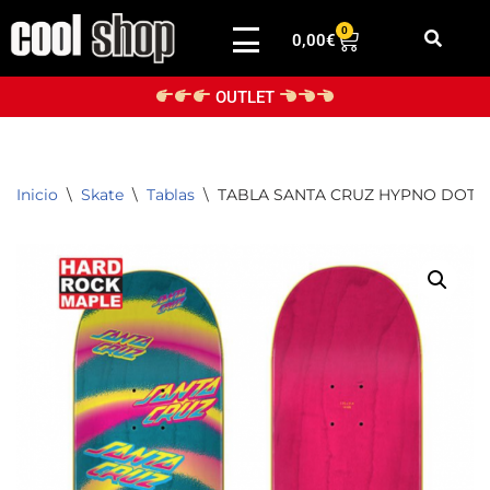
0
0,00
€
Saltar
al
OUTLET
contenido
Inicio
\
Skate
\
Tablas
\
TABLA SANTA CRUZ HYPNO DOT HAR