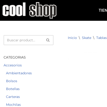
TIE
Saltar
al
contenido
Inicio
\
Skate
\
Tablas
CATEGORIAS
Accesorios
Ambientadores
Bolsos
Botellas
Carteras
Mochilas