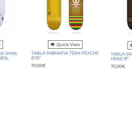
Quick View
w
TABLA SK8MAFIA TEAN PSYCHE
ER 3FINS
TABLA SK
8’25”
28’5L
HEAD 8”
70,00
€
70,00
€