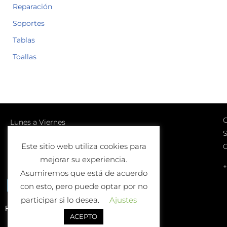
Reparación
Soportes
Tablas
Toallas
C
Lunes a Viernes
S
10:00-13:00 | 17:00-20:00
Este sitio web utiliza cookies para
Sábados
mejorar su experiencia.
10:00-13:00
+
Asumiremos que está de acuerdo
con esto, pero puede optar por no
participar si lo desea.
Ajustes
Política de Devolución o Cambio
ACEPTO