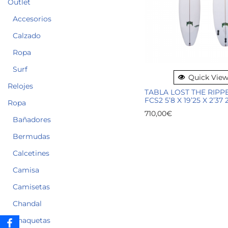
Outlet
Accesorios
Calzado
Ropa
Surf
Quick Vie
Relojes
TABLA LOST THE RIPP
FCS2 5’8 X 19’25 X 2’37 
Ropa
710,00
€
Bañadores
Bermudas
Calcetines
Camisa
Camisetas
Chandal
Chaquetas