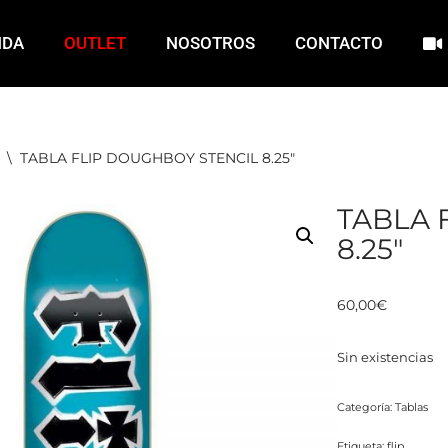
NDA
OUTLET
NOSOTROS
CONTACTO
\
TABLA FLIP DOUGHBOY STENCIL 8.25″
TABLA 
8.25″
60,00
€
Sin existencias
Categoría:
Tablas
Etiqueta:
flip