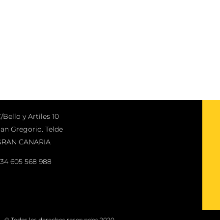
/Bello y Artiles 10
an Gregorio. Telde
GRAN CANARIA
34 605 568 988
© Todos los derechos reservados 2020.