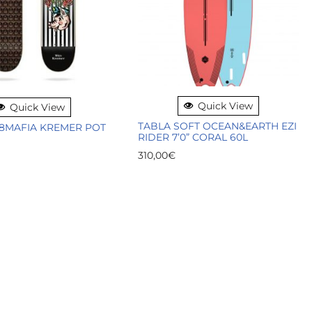
Quick View
Quick View
TABLA SOFT OCEAN&EARTH EZI
8MAFIA KREMER POT
RIDER 7’0” CORAL 60L
310,00
€