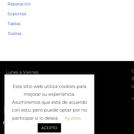
Reparación
Soportes
Tablas
Toallas
C
Lunes a Viernes
S
10:00-13:00 | 17:00-20:00
Este sitio web utiliza cookies para
Sábados
mejorar su experiencia.
10:00-13:00
+
Asumiremos que está de acuerdo
con esto, pero puede optar por no
participar si lo desea.
Ajustes
Política de Devolución o Cambio
ACEPTO