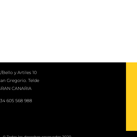
/Bello y Artiles 10
an Gregorio. Telde
GRAN CANARIA
34 605 568 988
© Todos los derechos reservados 2020.