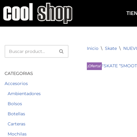
TIE
Saltar
al
contenido
Inicio
\
Skate
\
NUEV
¡Oferta!
CATEGORIAS
Accesorios
Ambientadores
Bolsos
Botellas
Carteras
Mochilas