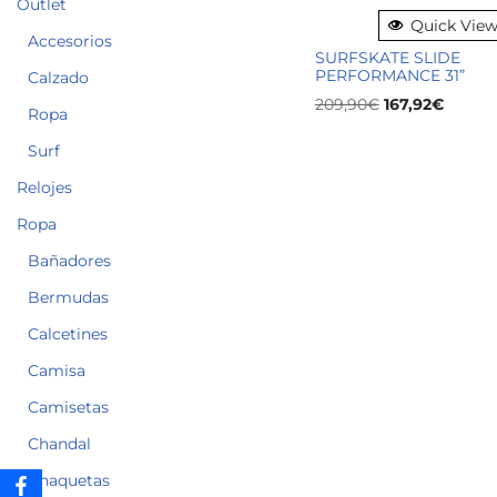
Outlet
Quick Vie
Accesorios
SURFSKATE SLIDE
PERFORMANCE 31”
Calzado
209,90
€
167,92
€
Ropa
Surf
Relojes
Ropa
Bañadores
Bermudas
Calcetines
Camisa
Camisetas
Chandal
Chaquetas