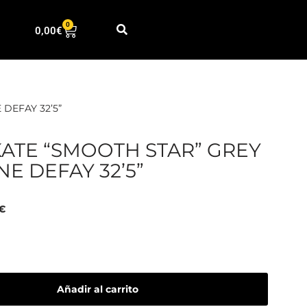
0
0,00
€
DEFAY 32’5”
ATE “SMOOTH STAR” GREY
E DEFAY 32’5”
€
Añadir al carrito