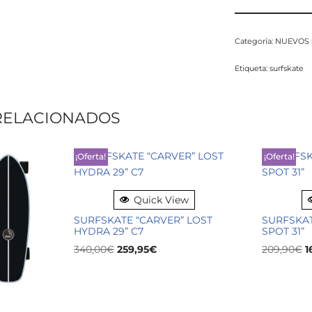
Categoría:
NUEVOS 
Etiqueta:
surfskate
RELACIONADOS
¡Oferta!
¡Oferta!
Quick View
SURFSKATE “CARVER” LOST
SURFSKAT
HYDRA 29” C7
SPOT 31”
340,00
€
259,95
€
209,90
€
1