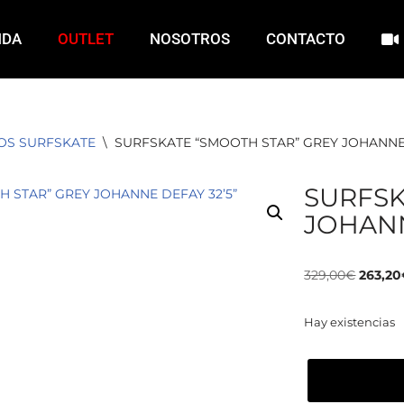
NDA
OUTLET
NOSOTROS
CONTACTO
OS SURFSKATE
\
SURFSKATE “SMOOTH STAR” GREY JOHANNE 
SURFSK
JOHANN
329,00
€
263,20
Hay existencias