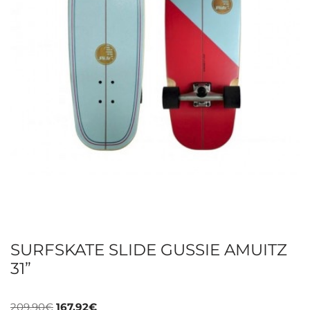
SURFSKATE SLIDE GUSSIE AMUITZ
31”
209,90
€
167,92
€