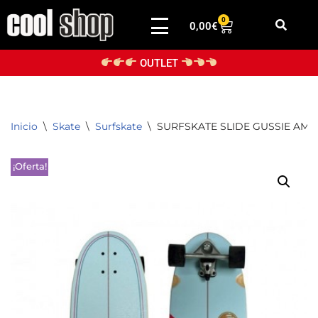
0
0,00
€
Saltar
al
OUTLET
contenido
Inicio
\
Skate
\
Surfskate
\
SURFSKATE SLIDE GUSSIE AMUI
¡Oferta!