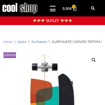
0
0,00
€
Saltar
al
OUTLET
contenido
Inicio
\
Skate
\
Surfskate
\
SURFSKATE CARVER TRITÓN PR
¡Oferta!