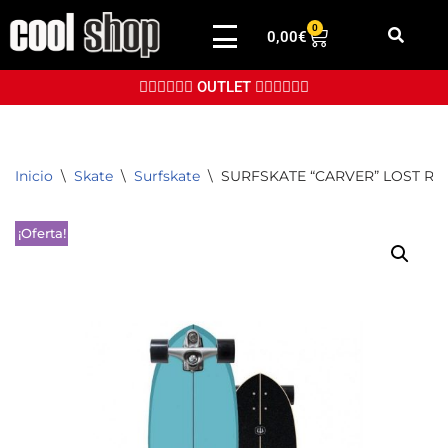
0
0,00
€
Saltar
al
👉🏼👉🏼👉🏼 OUTLET 👈🏼👈🏼👈🏼
contenido
Inicio
\
Skate
\
Surfskate
\
SURFSKATE “CARVER” LOST RNF
¡Oferta!