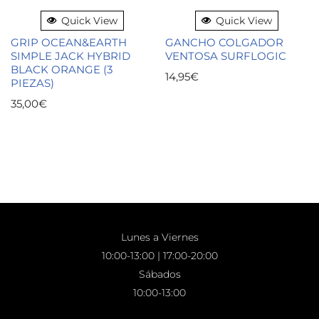
Quick View
Quick View
GRIP OCEAN&EARTH
GANCHO COLGADOR
SIMPLE JACK HYBRID
VENTOSA SURFLOGIC
BLACK ORANGE (3
14,95
€
PIEZAS)
35,00
€
Lunes a Viernes
10:00-13:00 | 17:00-20:00
Sábados
10:00-13:00