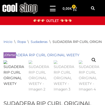
0
0,00
€
Saltar
al
OUTLET
contenido
Inicio
\
Ropa
\
Sudaderas
\
SUDADERA RIP CURL ORIGINA
¡Oferta!
SUDADERA RIP CURL ORIGINAL