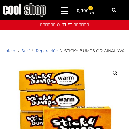
0
0,00
€
Saltar
al
👉🏼👉🏼👉🏼 OUTLET 👈🏼👈🏼👈🏼
contenido
Inicio
\
Surf
\
Reparación
\
STICKY BUMPS ORIGINAL WA