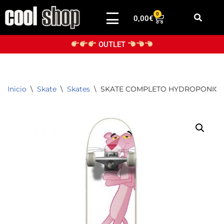
0
0,00
€
Saltar
al
OUTLET
contenido
Inicio
\
Skate
\
Skates
\
SKATE COMPLETO HYDROPONIC P