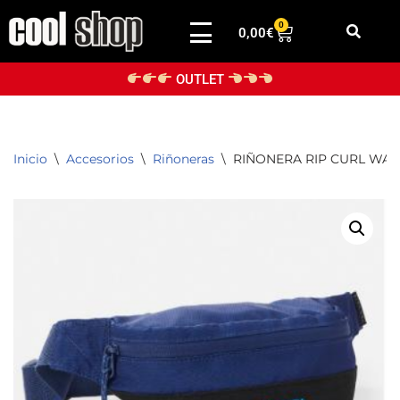
0
0,00
€
Saltar
al
OUTLET
contenido
Inicio
\
Accesorios
\
Riñoneras
\
RIÑONERA RIP CURL WAI