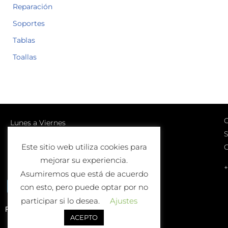
Reparación
Soportes
Tablas
Toallas
C
Lunes a Viernes
S
10:00-13:00 | 17:00-20:00
Este sitio web utiliza cookies para
Sábados
mejorar su experiencia.
10:00-13:00
+
Asumiremos que está de acuerdo
con esto, pero puede optar por no
participar si lo desea.
Ajustes
Política de Devolución o Cambio
ACEPTO