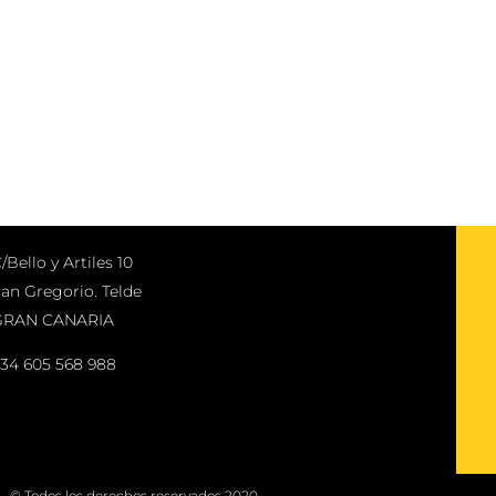
/Bello y Artiles 10
an Gregorio. Telde
GRAN CANARIA
34 605 568 988
© Todos los derechos reservados 2020.