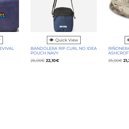
w
Quick View
EVIVAL
BANDOLERA RIP CURL NO IDEA
RIÑONERA
POUCH NAVY
ASHCROF
26,00
€
22,10
€
25,00
€
21,