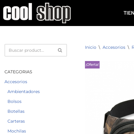
TIE
Saltar
al
contenido
Inicio
\
Accesorios
\
R
¡Oferta!
CATEGORIAS
Accesorios
Ambientadores
Bolsos
Botellas
Carteras
Mochilas