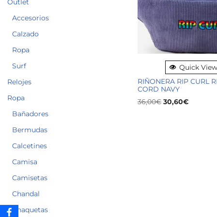
Outlet
Accesorios
Calzado
Ropa
Surf
Quick Vie
RIÑONERA RIP CURL R
Relojes
CORD NAVY
Ropa
36,00
€
30,60
€
Bañadores
Bermudas
Calcetines
Camisa
Camisetas
Chandal
Chaquetas