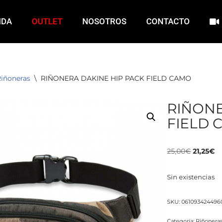
NDA
OUTLET
NOSOTROS
CONTACTO
iñoneras
\
RIÑONERA DAKINE HIP PACK FIELD CAMO
RIÑONE
FIELD 
25,00
€
21,25
€
Sin existencias
SKU:
061093424496
Categoría:
Riñonera