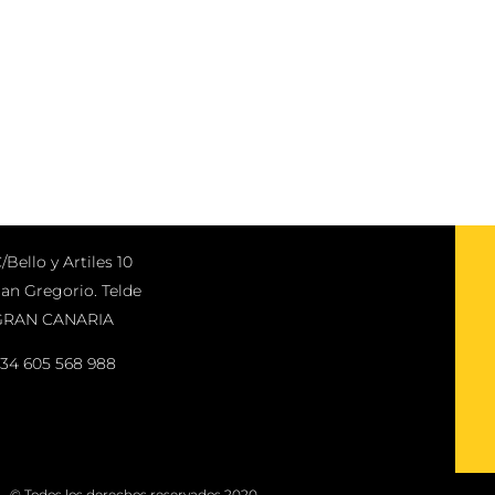
/Bello y Artiles 10
an Gregorio. Telde
GRAN CANARIA
34 605 568 988
© Todos los derechos reservados 2020.