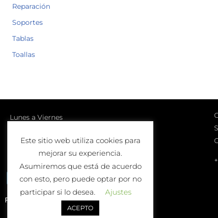
Reparación
Soportes
Tablas
Toallas
C
Lunes a Viernes
S
10:00-13:00 | 17:00-20:00
Este sitio web utiliza cookies para
Sábados
mejorar su experiencia.
10:00-13:00
+
Asumiremos que está de acuerdo
con esto, pero puede optar por no
participar si lo desea.
Ajustes
Política de Devolución o Cambio
ACEPTO