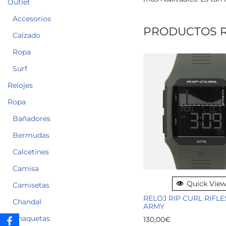
Outlet
Accesorios
PRODUCTOS 
Calzado
Ropa
Surf
Relojes
Ropa
Bañadores
Bermudas
Calcetines
Camisa
Quick Vie
Camisetas
RELOJ RIP CURL RIFLE
Chandal
ARMY
Chaquetas
130,00
€