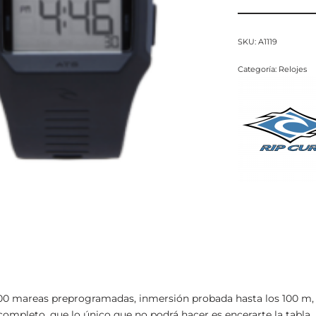
SKU:
A1119
Categoría:
Relojes
00 mareas preprogramadas, inmersión probada hasta los 100 m, u
completo, que lo único que no podrá hacer es encerarte la tabla.