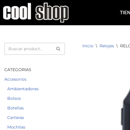
TIE
Saltar
al
contenido
Inicio
\
Relojes
\
RELO
CATEGORIAS
Accesorios
Ambientadores
Bolsos
Botellas
Carteras
Mochilas