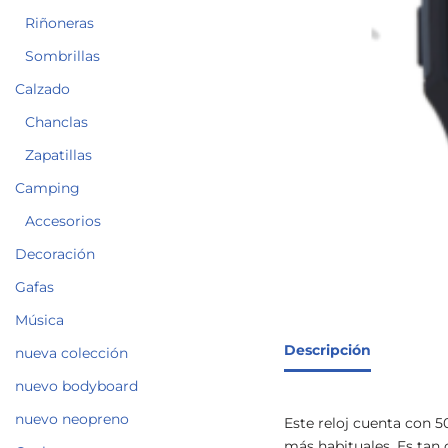
Riñoneras
Sombrillas
Calzado
Chanclas
Zapatillas
Camping
Accesorios
Decoración
Gafas
Música
Descripción
nueva colección
nuevo bodyboard
nuevo neopreno
Este reloj cuenta con 5
más habituales. Es tan 