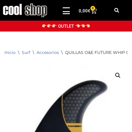
0
0,00
€
Saltar
al
OUTLET
contenido
Inicio
\
Surf
\
Accesorios
\
QUILLAS O&E FUTURE WHIP GLA