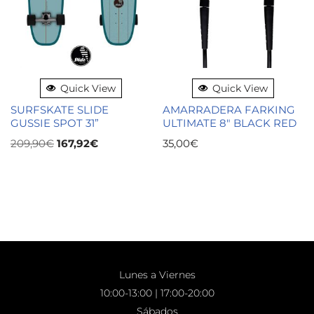
Quick View
Quick View
SURFSKATE SLIDE
AMARRADERA FARKING
GUSSIE SPOT 31”
ULTIMATE 8″ BLACK RED
209,90
€
167,92
€
35,00
€
Lunes a Viernes
10:00-13:00 | 17:00-20:00
Sábados