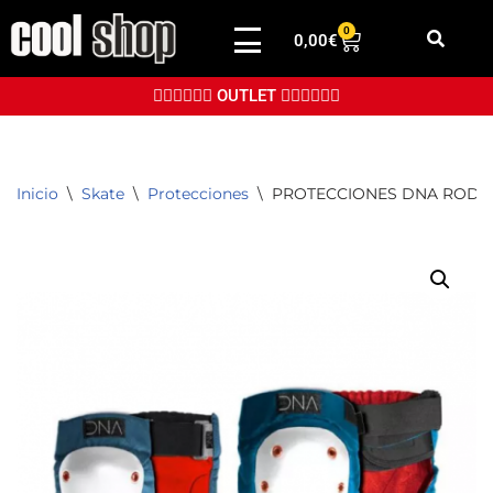
0
0,00
€
Saltar
al
👉🏼👉🏼👉🏼 OUTLET 👈🏼👈🏼👈🏼
contenido
Inicio
\
Skate
\
Protecciones
\
PROTECCIONES DNA RODIL