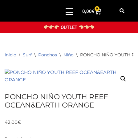
0
0,00
€
Saltar
al
OUTLET
contenido
Inicio
\
Surf
\
Ponchos
\
Niño
\
PONCHO NIÑO YOUTH RE
PONCHO NIÑO YOUTH REEF
OCEAN&EARTH ORANGE
42,00
€