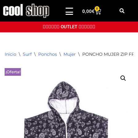
0
0,00
€
Saltar
al
👉🏼👉🏼👉🏼 OUTLET 👈🏼👈🏼👈🏼
contenido
Inicio
\
Surf
\
Ponchos
\
Mujer
\
PONCHO MUJER ZIP FR
¡Oferta!