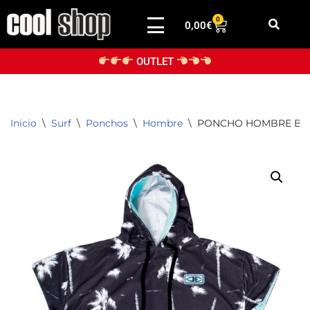
0
0,00
€
Saltar
al
OUTLET
contenido
Inicio
\
Surf
\
Ponchos
\
Hombre
\
PONCHO HOMBRE BLA