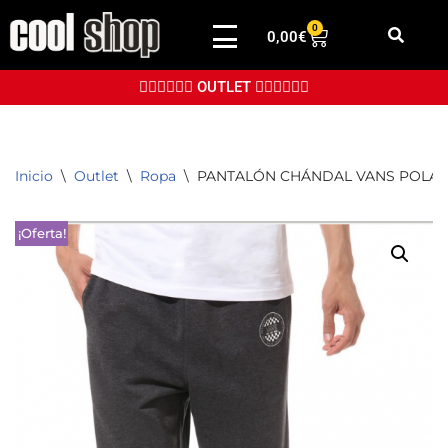
0
0,00
€
Saltar
al
👉🏼👉🏼👉🏼 OUTLET 👈🏼👈🏼👈🏼
contenido
Inicio
\
Outlet
\
Ropa
\
PANTALÓN CHÁNDAL VANS POLAR
¡Oferta!