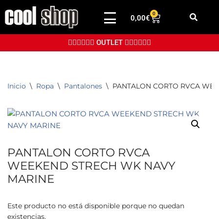
0
0,00
€
Saltar
al
👉🏼👉🏼👉🏼 OUTLET 👈🏼👈🏼👈🏼
contenido
Inicio
\
Ropa
\
Pantalones
\
PANTALON CORTO RVCA WEE
PANTALON CORTO RVCA
WEEKEND STRECH WK NAVY
MARINE
Este producto no está disponible porque no quedan
existencias.