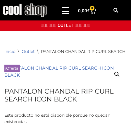
0
0,00
€
Saltar
al
👉🏼👉🏼👉🏼 OUTLET 👈🏼👈🏼👈🏼
contenido
Inicio
\
Outlet
\
PANTALON CHANDAL RIP CURL SEARCH I
¡Oferta!
PANTALON CHANDAL RIP CURL
SEARCH ICON BLACK
Este producto no está disponible porque no quedan
existencias.