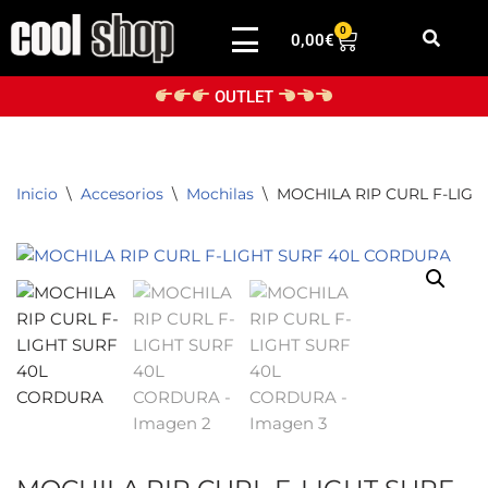
0
0,00
€
Saltar
al
OUTLET
contenido
Inicio
\
Accesorios
\
Mochilas
\
MOCHILA RIP CURL F-LIG