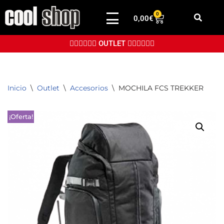
0
0,00
€
Saltar
al
👉🏼👉🏼👉🏼 OUTLET 👈🏼👈🏼👈🏼
contenido
Inicio
\
Outlet
\
Accesorios
\
MOCHILA FCS TREKKER
¡Oferta!