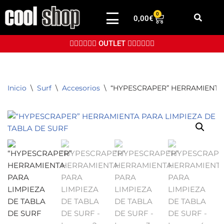
0
0,00
€
Saltar
al
👉🏼👉🏼👉🏼 OUTLET 👈🏼👈🏼👈🏼
contenido
Inicio
\
Surf
\
Accesorios
\
“HYPESCRAPER” HERRAMIENTA 