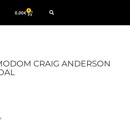
0
0,00
€
 MODOM CRAIG ANDERSON
OAL
s