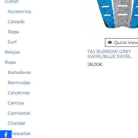
Outlet
Accesorios
Calzado
Ropa
Surf
Quick Vie
TAJ BURROW GREY
Relojes
SWIRL/BLUE SWIRL
Ropa
28,00
€
Bañadores
Bermudas
Calcetines
Camisa
Camisetas
Chandal
Chaquetas