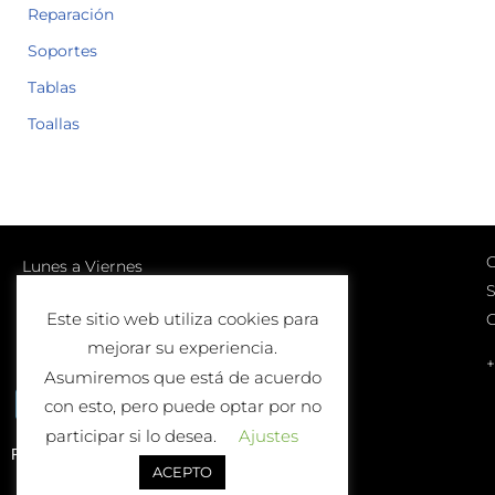
Reparación
Soportes
Tablas
Toallas
C
Lunes a Viernes
S
10:00-13:00 | 17:00-20:00
Este sitio web utiliza cookies para
Sábados
mejorar su experiencia.
10:00-13:00
+
Asumiremos que está de acuerdo
con esto, pero puede optar por no
participar si lo desea.
Ajustes
Política de Devolución o Cambio
ACEPTO