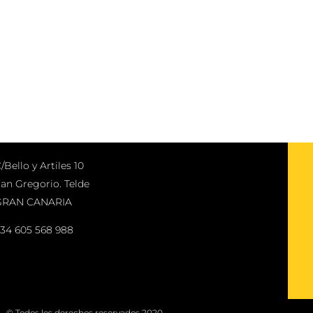
/Bello y Artiles 10
an Gregorio. Telde
GRAN CANARIA
34 605 568 988
© Todos los derechos reservados 2020.