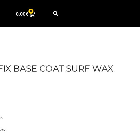
0
0,00
€
IX BASE COAT SURF WAX
ón
wax