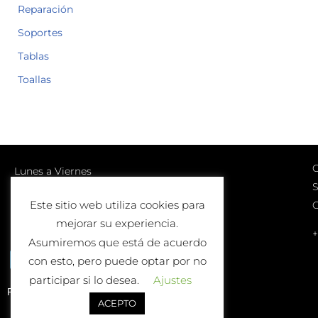
Reparación
Soportes
Tablas
Toallas
C
Lunes a Viernes
S
10:00-13:00 | 17:00-20:00
Este sitio web utiliza cookies para
Sábados
mejorar su experiencia.
10:00-13:00
+
Asumiremos que está de acuerdo
con esto, pero puede optar por no
participar si lo desea.
Ajustes
Política de Devolución o Cambio
ACEPTO