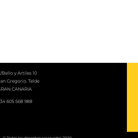
/Bello y Artiles 10
an Gregorio. Telde
GRAN CANARIA
34 605 568 988
© Todos los derechos reservados 2020.