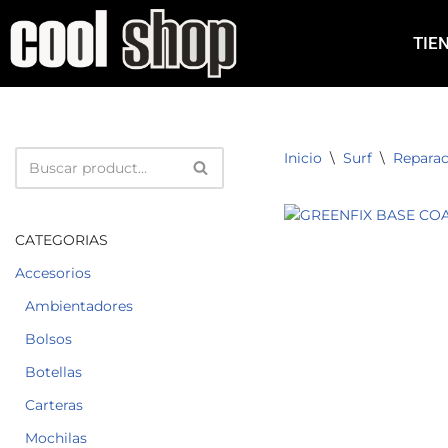
TIE
Saltar
al
contenido
Inicio
\
Surf
\
Reparac
CATEGORIAS
Accesorios
Ambientadores
Bolsos
Botellas
Carteras
Mochilas