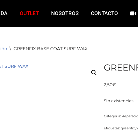
NDA
OUTLET
NOSOTROS
CONTACTO
ión
\
GREENFIX BASE COAT SURF WAX
GREENF
2,50
€
Sin existencias
Categoría:
Reparaci
Etiquetas:
greenfix
,