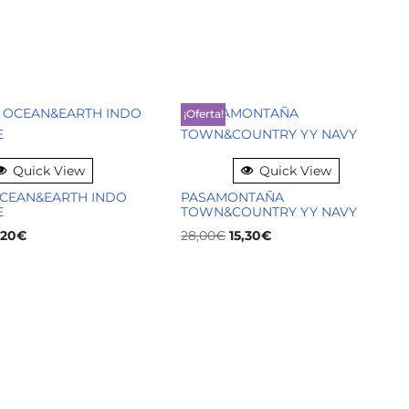
¡Oferta!
Quick View
Quick View
CEAN&EARTH INDO
PASAMONTAÑA
E
TOWN&COUNTRY YY NAVY
,20
€
28,00
€
15,30
€