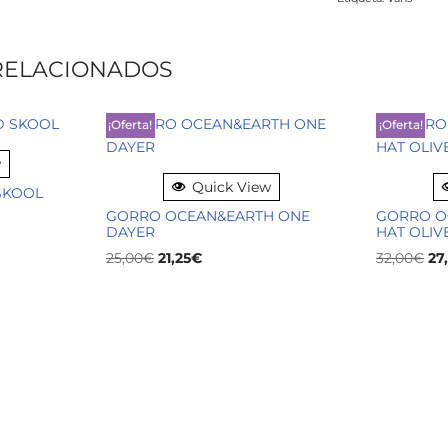
RELACIONADOS
¡Oferta!
¡Oferta!
w
Quick View
SKOOL
GORRO OCEAN&EARTH ONE
GORRO O
DAYER
HAT OLIV
25,00
€
21,25
€
32,00
€
27