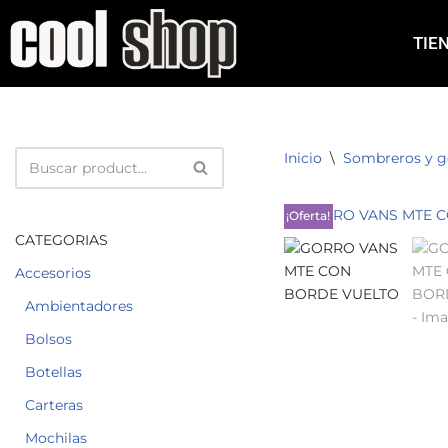
TIE
Saltar
al
contenido
Inicio
\
Sombreros y g
¡Oferta!
CATEGORIAS
Accesorios
Ambientadores
Bolsos
Botellas
Carteras
Mochilas