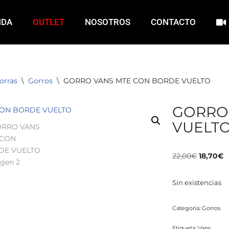
NDA
OUTLET
NOSOTROS
CONTACTO
orras
\
Gorros
\
GORRO VANS MTE CON BORDE VUELTO
GORRO
VUELT
22,00
€
18,70
€
Sin existencias
Categoría:
Gorros
Etiqueta:
Vans