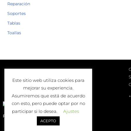
Reparación
Soportes
Tablas
Toallas
C
Lunes a Viernes
S
10:00-13:00 | 17:00-20:00
Este sitio web utiliza cookies para
Sábados
mejorar su experiencia.
10:00-13:00
Asumiremos que está de acuerdo
+
con esto, pero puede optar por no
participar si lo desea.
Ajustes
Política de Devolución o Cambio
ACEPTO