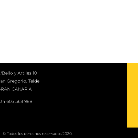
/Bello y Artiles 10
an Gregorio. Telde
GRAN CANARIA
34 605 568 988
© Todos los derechos reservados 2020.