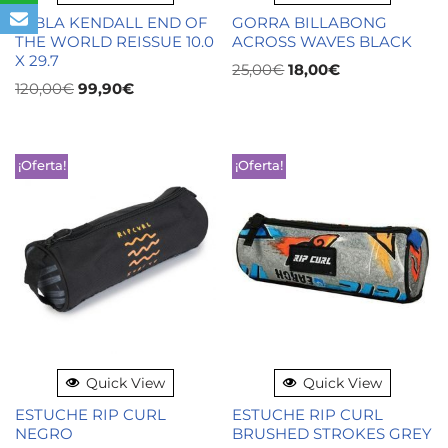
TABLA KENDALL END OF
GORRA BILLABONG
THE WORLD REISSUE 10.0
ACROSS WAVES BLACK
X 29.7
25,00
€
18,00
€
120,00
€
99,90
€
¡Oferta!
¡Oferta!
Quick View
Quick View
ESTUCHE RIP CURL
ESTUCHE RIP CURL
NEGRO
BRUSHED STROKES GREY