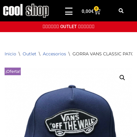
0
0,00
€
Saltar
al
👉🏼👉🏼👉🏼 OUTLET 👈🏼👈🏼👈🏼
contenido
Inicio
\
Outlet
\
Accesorios
\
GORRA VANS CLASSIC PATC
¡Oferta!